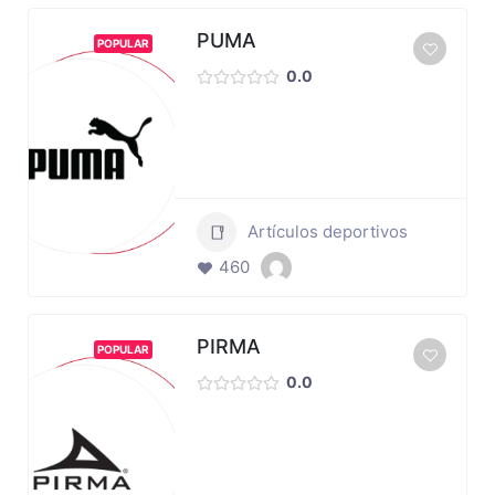
PUMA
POPULAR
0.0
Artículos deportivos
460
PIRMA
POPULAR
0.0