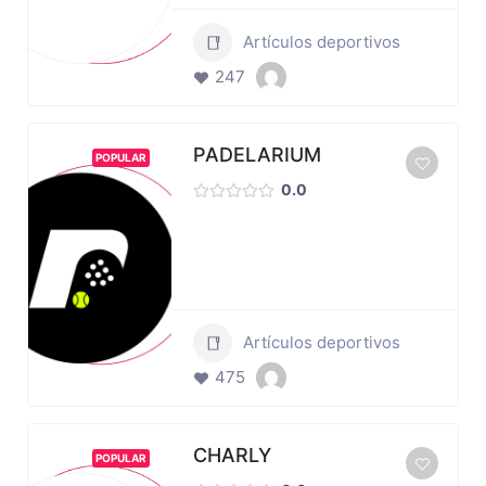
Artículos deportivos
247
PADELARIUM
POPULAR
0.0
Artículos deportivos
475
CHARLY
POPULAR