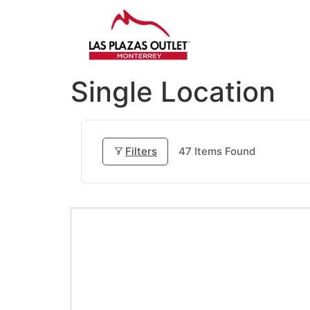
Single Location
Filters
47
Items Found