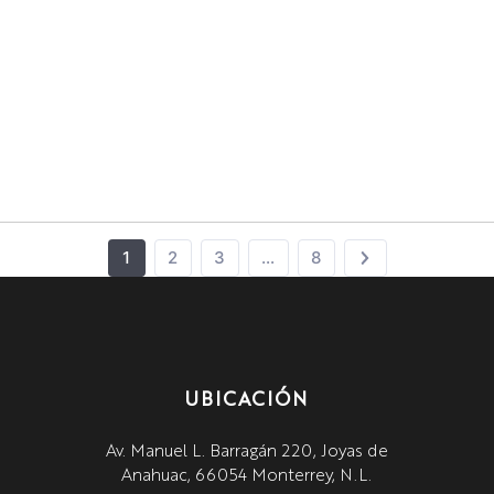
1
2
3
…
8
UBICACIÓN
Av. Manuel L. Barragán 220, Joyas de
Anahuac, 66054 Monterrey, N.L.