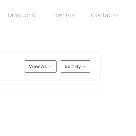
Directorio
Eventos
Contacto
View As
Sort By