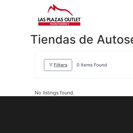
Tiendas de Autose
Filters
0
Items Found
No listings found.