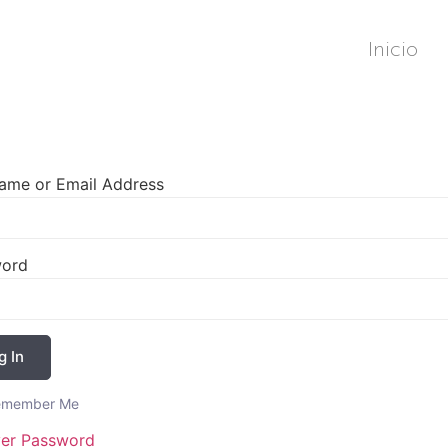
Inicio
ame or Email Address
word
g In
emember Me
er Password