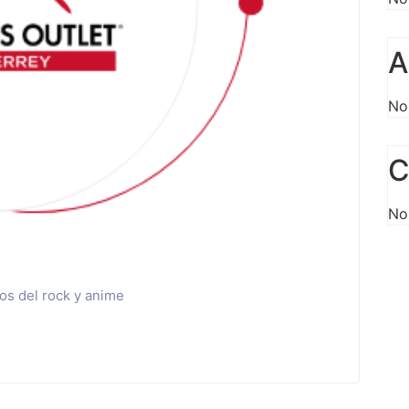
A
No
C
No
cos del rock y anime