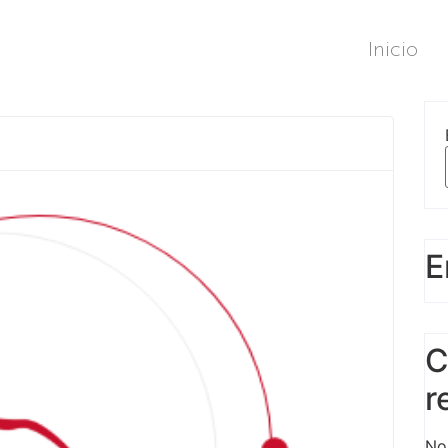
Inicio
E
C
r
No