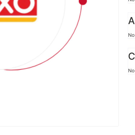
A
No
C
No