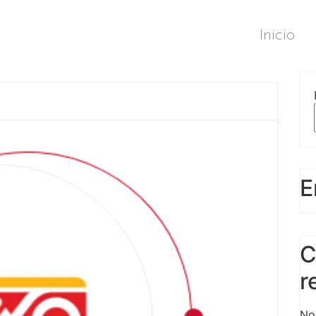
Inicio
E
C
r
No