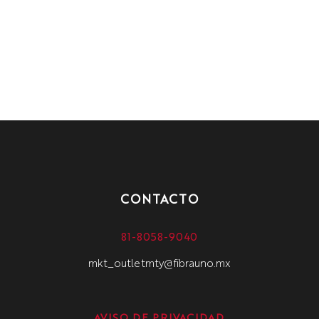
SECRETARIA DE REL
KIKIRI PRINT
ACIONES EXTERIOR
ES
CONTACTO
81-8058-9040
mkt_outletmty@fibrauno.mx
AVISO DE PRIVACIDAD